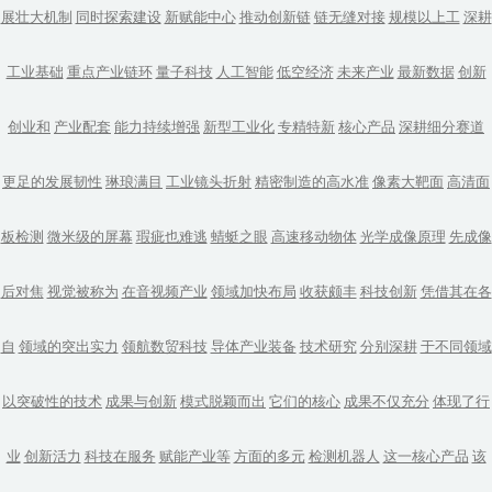
展壮大机制
同时探索建设
新赋能中心
推动创新链
链无缝对接
规模以上工
深耕
工业基础
重点产业链环
量子科技
人工智能
低空经济
未来产业
最新数据
创新
创业和
产业配套
能力持续增强
新型工业化
专精特新
核心产品
深耕细分赛道
更足的发展韧性
琳琅满目
工业镜头折射
精密制造的高水准
像素大靶面
高清面
板检测
微米级的屏幕
瑕疵也难逃
蜻蜓之眼
高速移动物体
光学成像原理
先成像
后对焦
视觉被称为
在音视频产业
领域加快布局
收获颇丰
科技创新
凭借其在各
自
领域的突出实力
领航数贸科技
导体产业装备
技术研究
分别深耕
于不同领域
以突破性的技术
成果与创新
模式脱颖而出
它们的核心
成果不仅充分
体现了行
业
创新活力
科技在服务
赋能产业等
方面的多元
检测机器人
这一核心产品
该