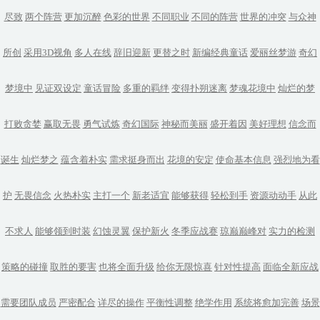
尽致
两个阵营
更加沉醉
色彩的世界
不同职业
不同的阵营
世界的冲突
与众神
所创
采用3D视角
多人在线
辞旧迎新
更替之时
新编经典童话
爱丽丝梦游
奇幻
梦境中
见证双设定
童话冒险
多重的羁绊
变得扑朔迷离
梦魂花境中
灿烂的梦
打败贪婪
赢取无畏
勇气试炼
奇幻国际
神秘而美丽
盛开着因
美好理想
信念而
诞生
灿烂梦之
蕴含着朴实
需求挺身而出
花境的安定
使命基本信息
强烈地为看
护
无畏信念
火热朴实
主打一个
新老适宜
能够获得
轻松到手
资源动动手
从此
不求人
能够领到时装
幻蚀灵翼
保护新火
冬季应战赛
琼巅巅峰对
实力的检测
策略的碰撞
取胜的要害
也将全面升级
给你无限惊喜
针对性提高
面临全新应战
需要团队成员
严密配合
详尽的操作
平衡性调整
绝学作用
系统将愈加完善
场景