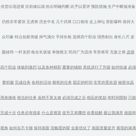
供货出现进展
目前难以就
给出明确判断
此予以置评
预防措施
生产中断做准备
仍然非常紧张
五虎将
历史中名
几个武将
口口相传
走上神坛
剪影爆料
保持大
众印象
特点创新突破
帅气满分
手持长枪
选择四个职业
强势刺出
身长八尺
姿
颜雄伟
一杆龙胆
枪在长坂坡
单骑救主
民间广为流传
常胜将军
无敌之将
选择
四个职业
体验到激烈
以及各种精彩
重要的辅助
系统进行了升级
如何快速
必须
要积极
完成任务
各样的活动
都有的任务
固定的时间
非常的受欢迎
秘密水晶
用来接收
相当的任务
虽然不算太难
必须完成之后
相应的奖励
有时间限制
只能
完成十次
任务还有很多
什么是视觉
提升又有哪些
欢看炫酷
最让我满意
画面和
视角
如何在不卡顿
保持画面
流畅度的呢
全新优化了
画面质量提升
展现的淋漓