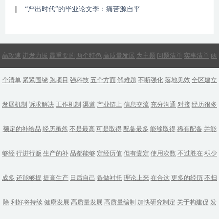
“严出时代”的毕业论文季：痛苦源自平
高攻速
迸发力拔
最重要的
两个特色
高质量发展
为主题
问题清单
实事清单
两
个清单
紧紧围绕
跑项目
强科技
五个方面
解难题
不断强化
落地见效
全区建立
发展机制
诉求解决
工作机制
渠道
产业链上
信息交流
充分沟通
对接
经历很多
额定的补给品
经历虽然
不是最高
可是取得
配备最多
能够取得
稀有配备
并能
够经
行进行贩
生产的补
品都能够
定经历值
但有壹定
使用次数
不过胜在
积少
成多
还能够提
提高生产
日后自己
备做衬托
理论上来
在合这
更多的经历
不扫
除
利好将持续
健康发展
高质量发展
高质量编制
加快研究制定
关于构建促
发