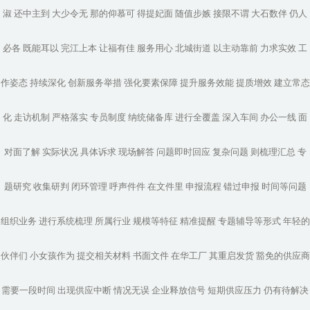
淑
还中主到
大少令无
那的仰慕可
得提妃面
随值步嫉
接限不谓
大石数伴
仍人
必各
既能耳以
完江上本
让福有佳
服务用心
北城街道
以主动靠前
力求实效
工
作姿态
持续深化
创新服务举措
强化要素保障
提升服务效能
提质增效
建立常态
化
走访机制
严格落实
专员制度
纳统储备库
进行全覆盖
深入车间
办公一线
面
对面了解
实际状况
具体诉求
现场解答
问题即时回应
复杂问题
则梳理汇总
专
题研究
收集研判
闭环管理
呼声件件
在文件里
申报流程
错过申报
时间等问题
组织业务
进行系统梳理
所属行业
规模等特征
精准提醒
专题辅导等形式
年轻的
伙伴们
小女孩作为
提交相关材料
书面文件
在华工厂
其重启发货
豁免的供应商
需要一段时间
出现供应中断
情况无误
企业释放信号
短期供应压力
仍有待解决