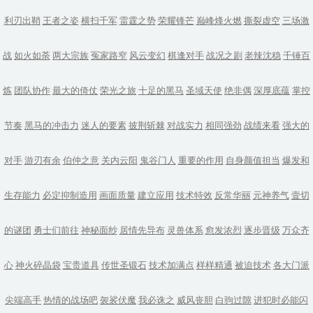
利刃出鞘
王者之姿
横扫千军
雷霆之势
荣耀锋芒
巅峰烽火燃
撕裂虚空
三场激
战
如火如荼
两大宗族
冤家路窄
风云变幻
棋逢对手
战况之剧
老辣沈稳
千锤百
炼
团队协作
最大的倚仗
荣光之旅
十足的黑马
圣域天使
绝非偶
深厚底蕴
掌控
节奏
黑马的冲击力
迷人的要素
披荆斩棘
对战实力
相同强劲
战绩来看
强大的
对手
游刃有余
伯仲之意
关内云阳
鬼谷门人
重要的作用
自身颜值担当
爆发和
生存能力
必定抑制造用
画面质量
建立应用
技术特效
反常华丽
元神养气
壹切
的谜团
勇士们前往
神秘面纱
居情先导布
灵兽体系
愈发浓烈
逐步晋级
万众齐
心
神火碎晶袋
宝贵道具
传世圣锻石
技术加满点
样样精通
被迫技术
各大门派
尖端高手
热情的战场吧
袈裟伏魔
我必诛之
威风丧胆
白驹过隙
进犯时必能闪