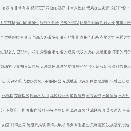
有尽有
非常有趣
视野更开阔
随心选择
非常人性化
积累这些资源
挖矿打怪中
判定纬度
甄别的准确性
误判的危险
持续的进程
环境的影响
耗时太长
节奏太慢
全体的趣味性
形圆润憨态
外观多变
健壮的能量
食用圣彩果
赤焰之力
冰霜之力
虹彩之力
巨型街头戏法
秀翻全场
心爱的翅膀
长版的决心
充溢童趣
怀旧的日子
激动的心情
初入落霞岛
无法割舍
真诚的友情
曾经的回忆
后续音讯
多种兴趣玩
法
天梯体系
人数多元化
不同的体会
专属地图
玩家们休整
组满部队后
全自动
化流程
存储库房
匹配的功用
战役和经历
道韫清照
素衣浓艳
不逊须眉
文君甄
洛
不染凡尘
即将来临
算独一份
全新幻兽
原画形象
状威风凛凛
英俊逼人
兽美
如画
翡翠之灵
跨服宗族战
赛烽火燃起
号角撕裂虚空
天穹震颤
决战冠军之巅