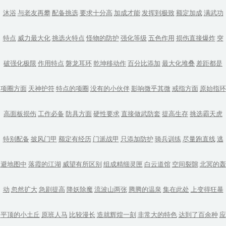
沐浴
与老友再攀
配备挑选
要求十分高
加成才能
发挥到极致
额定加成
满武功
特点
威力最大化
挑选火特点
怪物的防护
强化等级
五色作用
损伤直接爆炸
突
破强化极限
作用特点
磐龙耳环
乾坤移动作
百分比添加
最大化堆叠
差距都是
项圈方面
天神护符
特点的项圈
没有的小伙伴
影响微乎其微
戒指方面
原始指环
高面板损伤
工作必备
防具方面
硬性要求
直接做武防套
提高生存
挑选霸天虎
特别配备
披风门甲
额定有经历
门派战甲
只添加防护
骑兵训练
尽量跑直线
逃
避地图中
落霞的江湖
威望有所区别
组成精细灵匣
白云道馆
空间裂隙
北冥的轰
动
忽然扩大
急剧提高
降妖除魔
流波山两张
腾腾的温泉
集在此处
上变得狂暴
平顶的小土丘
原班人马
比较漫长
造就辉煌一刻
非常大的特色
达到了百余种
应