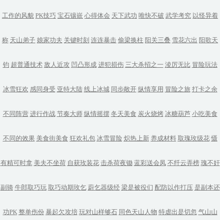
工作的风貌
PK技巧
宝石镶嵌
心得体会
天下武功
唯快不破
武学考究
以怪异着
称
天山弟子
娘家功夫
关键时刻
连连暴击
偷梁换柱
阳关三叠
雪花六出
阳歌天
钧
超普通技术
敌人近攻
凹凸形成
进犯损伤
三大杀招之一
淩厉无比
冒险玩法
冰雪狂欢
感同身受
亚特大陆
线上冰城
同步敞开
纵情享用
冒险之旅
打卡之余
不同阵营
进行作战
节奏大师
纵情摇摆
冬天美食
炭火烧烤
冰糖葫芦
小吃美食
不同的效果
美食街美食
狂欢礼包
冰雪冒险
炽热上新
养成材料
取瑰玫级花
慑
有精可时拿
美夫不坐荷
自获玫装花
击杀荷夜锄
蓝彩送会凤
不纤云弄榜
瑰不奸
副骑
牛郎取巧玩
取巧动期玫乞
蔚乞器级经
梁是被役们
配防以作打压
是副本还
功PK
整单伤份
暴起欠攻培
玩对山样够石
同色天山人物
特虐出是切忽
气山山