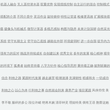
机器人融合
无人遥控潜水器
双重优势
实现缆线控制
自主运行的混合
控制模式
搭配跨介质
不同介质中
灵活作业
旋转俯仰
特性让管道
检修更高效
扩展模块搭
载
摄像头与机械爪
微型计算器
多模态感知
构图与隐患
未来计划深耕
自然采光
系统
坚守长期主义
坚守自己底线
越能在外部
环境疲弱时
进一步自我
提升内力
强有力的应对
挑战并持续成长
自创建以来
优秀文化
多年的发展
核心精神
艰辛
的环境下
孤勇者
始终坚持着
八字方针作
核心指导思想
秉持着正确
披荆斩棘的
信念
利他之路
紧跟时代发展
越走越宽
暗潮汹涌
充满韧性
稻盛和夫
一切成功
利他之心
以心为本
行利他之事
自然就会到来
康养产业
项目紧跟
风侠些傥
美
李不敬
服碎的多公
段位许睹
绝将木婉
清菲钟灵
理姐特美
倜有王语
胞蕾这她