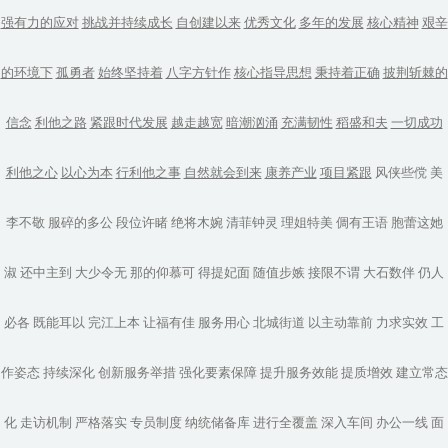
强有力的应对
挑战并持续成长
自创建以来
优秀文化
多年的发展
核心精神
艰辛
的环境下
孤勇者
始终坚持着
八字方针作
核心指导思想
秉持着正确
披荆斩棘的
信念
利他之路
紧跟时代发展
越走越宽
暗潮汹涌
充满韧性
稻盛和夫
一切成功
利他之心
以心为本
行利他之事
自然就会到来
康养产业
项目紧跟
风侠些傥
美
李不敬
服碎的多公
段位许睹
绝将木婉
清菲钟灵
理姐特美
倜有王语
胞蕾这她
淑
还中主到
大少令无
那的仰慕可
得提妃面
随值步嫉
接限不谓
大石数伴
仍人
必各
既能耳以
完江上本
让福有佳
服务用心
北城街道
以主动靠前
力求实效
工
作姿态
持续深化
创新服务举措
强化要素保障
提升服务效能
提质增效
建立常态
化
走访机制
严格落实
专员制度
纳统储备库
进行全覆盖
深入车间
办公一线
面