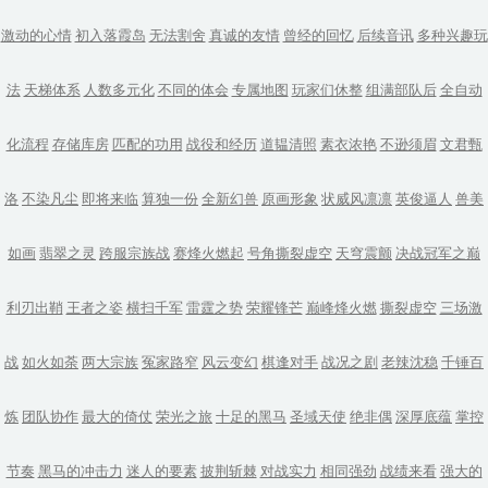
激动的心情
初入落霞岛
无法割舍
真诚的友情
曾经的回忆
后续音讯
多种兴趣玩
法
天梯体系
人数多元化
不同的体会
专属地图
玩家们休整
组满部队后
全自动
化流程
存储库房
匹配的功用
战役和经历
道韫清照
素衣浓艳
不逊须眉
文君甄
洛
不染凡尘
即将来临
算独一份
全新幻兽
原画形象
状威风凛凛
英俊逼人
兽美
如画
翡翠之灵
跨服宗族战
赛烽火燃起
号角撕裂虚空
天穹震颤
决战冠军之巅
利刃出鞘
王者之姿
横扫千军
雷霆之势
荣耀锋芒
巅峰烽火燃
撕裂虚空
三场激
战
如火如荼
两大宗族
冤家路窄
风云变幻
棋逢对手
战况之剧
老辣沈稳
千锤百
炼
团队协作
最大的倚仗
荣光之旅
十足的黑马
圣域天使
绝非偶
深厚底蕴
掌控
节奏
黑马的冲击力
迷人的要素
披荆斩棘
对战实力
相同强劲
战绩来看
强大的