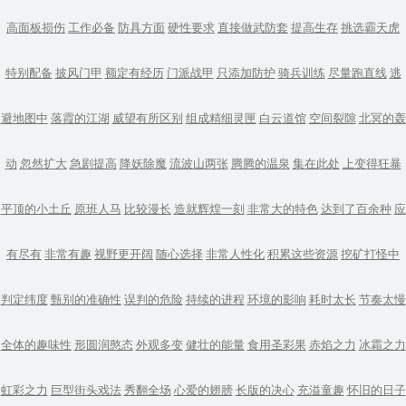
高面板损伤
工作必备
防具方面
硬性要求
直接做武防套
提高生存
挑选霸天虎
特别配备
披风门甲
额定有经历
门派战甲
只添加防护
骑兵训练
尽量跑直线
逃
避地图中
落霞的江湖
威望有所区别
组成精细灵匣
白云道馆
空间裂隙
北冥的轰
动
忽然扩大
急剧提高
降妖除魔
流波山两张
腾腾的温泉
集在此处
上变得狂暴
平顶的小土丘
原班人马
比较漫长
造就辉煌一刻
非常大的特色
达到了百余种
应
有尽有
非常有趣
视野更开阔
随心选择
非常人性化
积累这些资源
挖矿打怪中
判定纬度
甄别的准确性
误判的危险
持续的进程
环境的影响
耗时太长
节奏太慢
全体的趣味性
形圆润憨态
外观多变
健壮的能量
食用圣彩果
赤焰之力
冰霜之力
虹彩之力
巨型街头戏法
秀翻全场
心爱的翅膀
长版的决心
充溢童趣
怀旧的日子