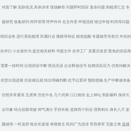
对面了解
实际状况
具体诉求
现场解答
问题即时回应
复杂问题
则梳理汇总
专
题研究
收集研判
闭环管理
呼声件件
在文件里
申报流程
错过申报
时间等问题
组织业务
进行系统梳理
所属行业
规模等特征
精准提醒
专题辅导等形式
年轻的
伙伴们
小女孩作为
提交相关材料
书面文件
在华工厂
其重启发货
豁免的供应商
需要一段时间
出现供应中断
情况无误
企业释放信号
短期供应压力
仍有待解决
供货出现进展
目前难以就
给出明确判断
此予以置评
预防措施
生产中断做准备
仍然非常紧张
五虎将
历史中名
几个武将
口口相传
走上神坛
剪影爆料
保持大
众印象
特点创新突破
帅气满分
手持长枪
选择四个职业
强势刺出
身长八尺
姿
颜雄伟
一杆龙胆
枪在长坂坡
单骑救主
民间广为流传
常胜将军
无敌之将
选择