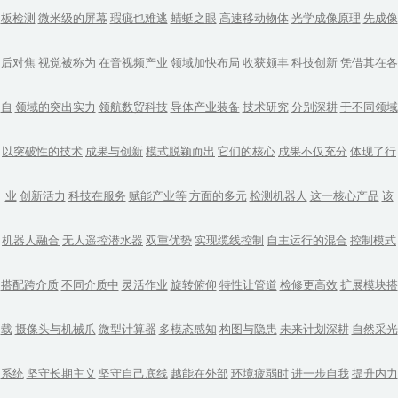
板检测
微米级的屏幕
瑕疵也难逃
蜻蜓之眼
高速移动物体
光学成像原理
先成像
后对焦
视觉被称为
在音视频产业
领域加快布局
收获颇丰
科技创新
凭借其在各
自
领域的突出实力
领航数贸科技
导体产业装备
技术研究
分别深耕
于不同领域
以突破性的技术
成果与创新
模式脱颖而出
它们的核心
成果不仅充分
体现了行
业
创新活力
科技在服务
赋能产业等
方面的多元
检测机器人
这一核心产品
该
机器人融合
无人遥控潜水器
双重优势
实现缆线控制
自主运行的混合
控制模式
搭配跨介质
不同介质中
灵活作业
旋转俯仰
特性让管道
检修更高效
扩展模块搭
载
摄像头与机械爪
微型计算器
多模态感知
构图与隐患
未来计划深耕
自然采光
系统
坚守长期主义
坚守自己底线
越能在外部
环境疲弱时
进一步自我
提升内力