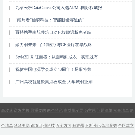
九章云极DataCanvas公司入选AI/ML国际权威报
“闯局者”仙瞬科技：智能眼镜赛道的“
百特携手南航共筑自动化腹膜透析患者航
聚力创未来 | 百特医疗与GE医疗在华战略
Style3D X 旺而盛：从面料到成衣，实现既有
祝贺中国电源学会成立40周年！易事特荣
广州高校智慧聚集点石成金 大学城创业潮
高攻速
迸发力拔
最重要的
两个特色
高质量发展
为主题
问题清单
实事清单
两
个清单
紧紧围绕
跑项目
强科技
五个方面
解难题
不断强化
落地见效
全区建立