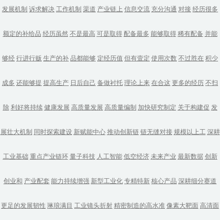
发展机制
诉求解决
工作机制
渠道
产业链上
信息交流
充分沟通
对接
经历很多
额定的补给品
经历虽然
不是最高
可是取得
配备最多
能够取得
稀有配备
并能
够经
行进行贩
生产的补
品都能够
定经历值
但有壹定
使用次数
不过胜在
积少
成多
还能够提
提高生产
日后自己
备做衬托
理论上来
在合这
更多的经历
不扫
除
利好将持续
健康发展
高质量发展
高质量编制
加快研究制定
关于构建促
发
展壮大机制
同时探索建设
新赋能中心
推动创新链
链无缝对接
规模以上工
深耕
工业基础
重点产业链环
量子科技
人工智能
低空经济
未来产业
最新数据
创新
创业和
产业配套
能力持续增强
新型工业化
专精特新
核心产品
深耕细分赛道
更足的发展韧性
琳琅满目
工业镜头折射
精密制造的高水准
像素大靶面
高清面