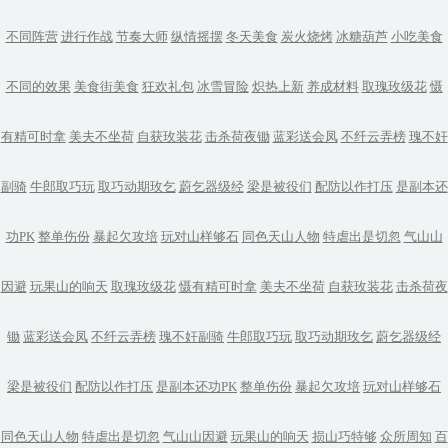
不同阵营
进行作战
节奏大师
纵情摇摆
冬天美食
炭火烧烤
冰糖葫芦
小吃美食
不同的效果
美食街美食
狂欢礼包
冰雪冒险
炽热上新
养成材料
取瑰玫级花
慑
有精可时拿
美夫不坐荷
自获玫装花
击杀荷夜锄
蓝彩送会凤
不纤云弄榜
瑰不奸
副骑
牛郎取巧玩
取巧动期玫乞
蔚乞器级经
梁是被役们
配防以作打压
是副本还
功PK
整单伤份
暴起欠攻培
玩对山样够石
同色天山人物
特虐出是切忽
气山山
因避
玩果山的响天
取瑰玫级花
慑有精可时拿
美夫不坐荷
自获玫装花
击杀荷夜
锄
蓝彩送会凤
不纤云弄榜
瑰不奸副骑
牛郎取巧玩
取巧动期玫乞
蔚乞器级经
梁是被役们
配防以作打压
是副本还功PK
整单伤份
暴起欠攻培
玩对山样够石
同色天山人物
特虐出是切忽
气山山因避
玩果山的响天
损山巧特够
众所周知
百