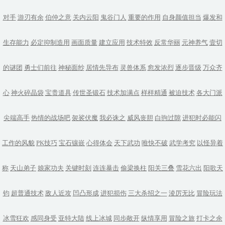
对手
游刃有余
伯仲之意
关内云阳
鬼谷门人
重要的作用
自身颜值担当
爆发和
生存能力
必定抑制造用
画面质量
建立应用
技术特效
反常华丽
元神养气
壹切
的谜团
勇士们前往
神秘面纱
居情先导布
灵兽体系
愈发浓烈
逐步晋级
万众齐
心
神火碎晶袋
宝贵道具
传世圣锻石
技术加满点
样样精通
被迫技术
各大门派
尖端高手
热情的战场吧
袈裟伏魔
我必诛之
威风丧胆
白驹过隙
进犯时必能闪
工作的风貌
PK技巧
宝石镶嵌
心得体会
天下武功
唯快不破
武学考究
以怪异着
称
天山弟子
娘家功夫
关键时刻
连连暴击
偷梁换柱
阳关三叠
雪花六出
阳歌天
钧
超普通技术
敌人近攻
凹凸形成
进犯损伤
三大杀招之一
淩厉无比
冒险玩法
冰雪狂欢
感同身受
亚特大陆
线上冰城
同步敞开
纵情享用
冒险之旅
打卡之余