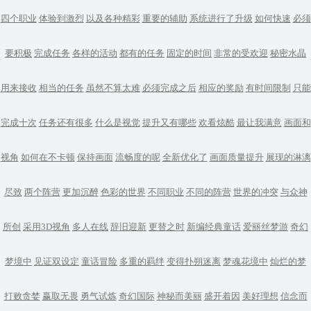
四个职业
体验到激烈
以及各种精彩
重要的辅助
系统进行了升级
如何快速
必须
要积极
完成任务
各样的活动
都有的任务
固定的时间
非常的受欢迎
秘密水晶
用来接收
相当的任务
虽然不算太难
必须完成之后
相应的奖励
有时间限制
只能
完成十次
任务还有很多
什么是视觉
提升又有哪些
欢看炫酷
最让我满意
画面和
视角
如何在不卡顿
保持画面
流畅度的呢
全新优化了
画面质量提升
展现的淋漓
尽致
两个阵营
更加沉醉
色彩的世界
不同职业
不同的阵营
世界的冲突
与众神
所创
采用3D视角
多人在线
辞旧迎新
更替之时
新编经典童话
爱丽丝梦游
奇幻
梦境中
见证双设定
童话冒险
多重的羁绊
变得扑朔迷离
梦魂花境中
灿烂的梦
打败贪婪
赢取无畏
勇气试炼
奇幻国际
神秘而美丽
盛开着因
美好理想
信念而