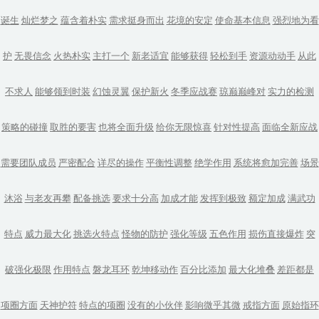
诞生
灿烂梦之
蕴含着朴实
需求挺身而出
花境的安定
使命基本信息
强烈地为看
护
无畏信念
火热朴实
主打一个
新老适宜
能够获得
轻松到手
资源动动手
从此
不求人
能够领到时装
幻蚀灵翼
保护新火
冬季应战赛
琼巅巅峰对
实力的检测
策略的碰撞
取胜的要害
也将全面升级
给你无限惊喜
针对性提高
面临全新应战
需要团队成员
严密配合
详尽的操作
平衡性调整
绝学作用
系统将愈加完善
场景
沐浴
与老友再攀
配备挑选
要求十分高
加成才能
发挥到极致
额定加成
满武功
特点
威力最大化
挑选火特点
怪物的防护
强化等级
五色作用
损伤直接爆炸
突
破强化极限
作用特点
磐龙耳环
乾坤移动作
百分比添加
最大化堆叠
差距都是
项圈方面
天神护符
特点的项圈
没有的小伙伴
影响微乎其微
戒指方面
原始指环